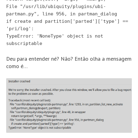
File "/usr/lib/ubiquity/plugins/ubi-
partman.py", line 956, in partman_dialog
if create and partition['parted']['type'] ==
'pri/log':
TypeError: 'NoneType' object is not
subscriptable
Deu para entender né? Não? Então olha a mensagem
como é…