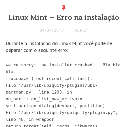
Linux Mint – Erro na instalação
04/04/2017
1 REPLY
Durante a instalacao do Linux Mint você pode se
deparar com o seguinte erro:
We're sorry; the installer crashed... Bla bla
bla...
Traceback (most recent call last):
File "/usr/lib/ubiquity/plugins/ubi-
partman.py", line 1293, in
on_partition_list_new_activate
self.partman_dialog(devpart, partition)
File "/usr/lib/ubiquity/ubiquity/plugin.py",
line 48, in wrapper
return target(self, *args, **kwargs)