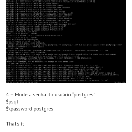
4 – Mude a senha do usuário “postgres”
$psql
$\password postgres
That’s it!