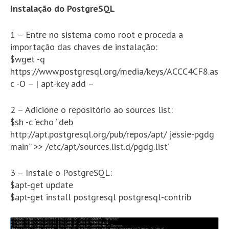
Instalação do PostgreSQL
1 – Entre no sistema como root e proceda a
importação das chaves de instalação:
$wget -q
https://www.postgresql.org/media/keys/ACCC4CF8.as
c -O – | apt-key add –
2 – Adicione o repositório ao sources list:
$sh -c ‘echo “deb
http://apt.postgresql.org/pub/repos/apt/ jessie-pgdg
main” >> /etc/apt/sources.list.d/pgdg.list’
3 – Instale o PostgreSQL:
$apt-get update
$apt-get install postgresql postgresql-contrib