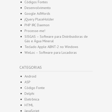
Códigos Fontes
Desenvolvimento
Google AdWords
jQuery PlaceHolder
PHP IRC Daemon
Processe-me!
SISGAS – Software para Distribuidoras de
Gás e Água Mineral
Teclado Apple ABNT-2 no Windows
WinLoc – Software para Locadoras
CATEGORIAS
Android
ASP
Código Fonte
Delphi
Eletrônica
HTML
JavaScript