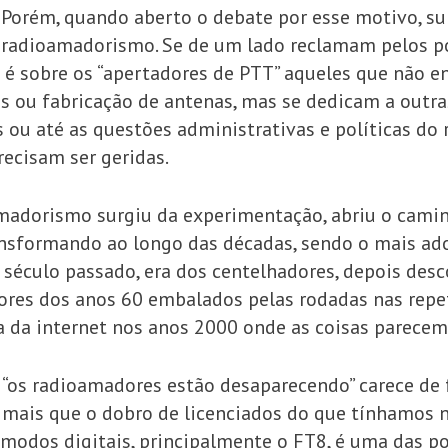
Porém, quando aberto o debate por esse motivo, s
 radioamadorismo. Se de um lado reclamam pelos 
o é sobre os “apertadores de PTT” aqueles que não e
s ou fabricação de antenas, mas se dedicam a outras
ou até as questões administrativas e políticas do r
recisam ser geridas.
madorismo surgiu da experimentação, abriu o cami
ransformando ao longo das décadas, sendo o mais a
século passado, era dos centelhadores, depois desc
res dos anos 60 embalados pelas rodadas nas repet
a da internet nos anos 2000 onde as coisas parecem
 “os radioamadores estão desaparecendo” carece de 
 mais que o dobro de licenciados do que tínhamos n
odos digitais, principalmente o FT8, é uma das po