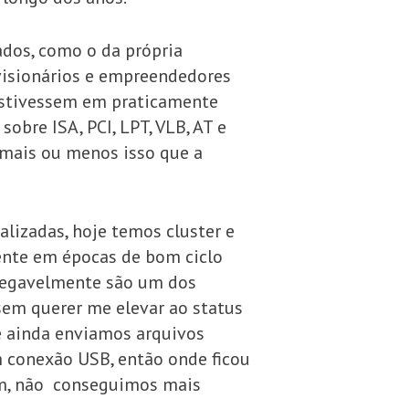
os, como o da própria
visionários e empreendedores
 estivessem em praticamente
obre ISA, PCI, LPT, VLB, AT e
é mais ou menos isso que a
lizadas, hoje temos cluster e
ente em épocas de bom ciclo
inegavelmente são um dos
 sem querer me elevar ao status
e ainda enviamos arquivos
m conexão USB, então onde ficou
am, não conseguimos mais