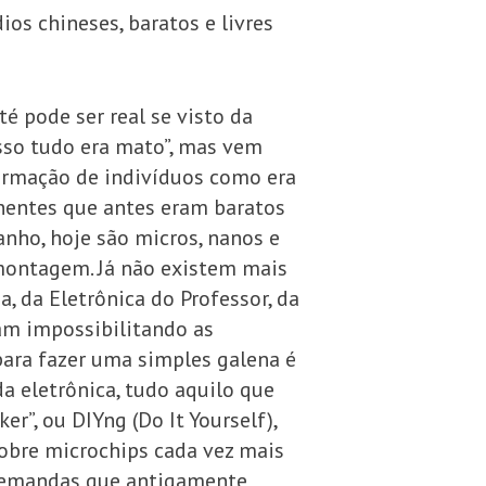
os chineses, baratos e livres
é pode ser real se visto da
sso tudo era mato”, mas vem
ormação de indivíduos como era
nentes que antes eram baratos
nho, hoje são micros, nanos e
montagem. Já não existem mais
, da Eletrônica do Professor, da
ram impossibilitando as
ara fazer uma simples galena é
a eletrônica, tudo aquilo que
r”, ou DIYng (Do It Yourself),
obre microchips cada vez mais
 demandas que antigamente