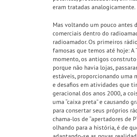
eram tratadas analogicamente.
Mas voltando um pouco antes d
comerciais dentro do radioama
radioamador. Os primeiros rádio
famosas que temos até hoje: A T
momento, os antigos construtor
porque não havia lojas, passar
estáveis, proporcionando uma 
e desafios em atividades que t
geracional dos anos 2000, a co
uma “caixa preta” e causando g
para consertar seus próprios rá
chama-los de “apertadores de P
olhando para a história, é de 
adaptando-se as novas realidad