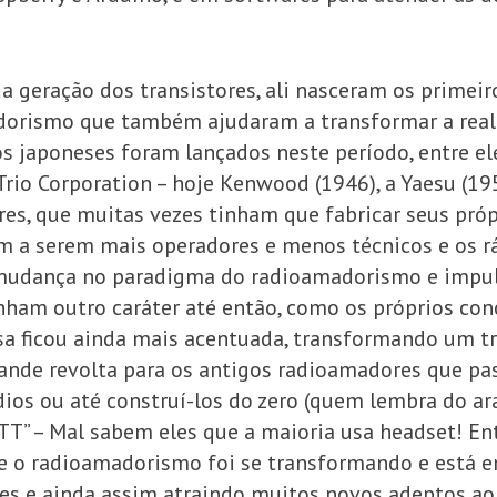
a geração dos transistores, ali nasceram os prime
dorismo que também ajudaram a transformar a real
s japoneses foram lançados neste período, entre el
rio Corporation – hoje Kenwood (1946), a Yaesu (195
es, que muitas vezes tinham que fabricar seus pró
am a serem mais operadores e menos técnicos e os r
mudança no paradigma do radioamadorismo e impuls
inham outro caráter até então, como os próprios co
isa ficou ainda mais acentuada, transformando um 
rande revolta para os antigos radioamadores que pa
dios ou até construí-los do zero (quem lembra do ar
TT” – Mal sabem eles que a maioria usa headset! En
que o radioamadorismo foi se transformando e está
es e ainda assim atraindo muitos novos adeptos ao