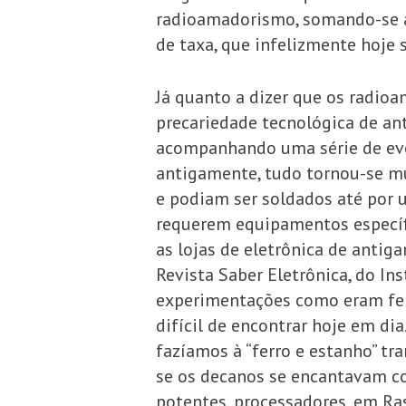
radioamadorismo, somando-se a i
de taxa, que infelizmente hoje
Já quanto a dizer que os radioa
precariedade tecnológica de an
acompanhando uma série de evol
antigamente, tudo tornou-se m
e podiam ser soldados até por 
requerem equipamentos específ
as lojas de eletrônica de antig
Revista Saber Eletrônica, do In
experimentações como eram feit
difícil de encontrar hoje em di
fazíamos à “ferro e estanho” tr
se os decanos se encantavam co
potentes, processadores, em Ra