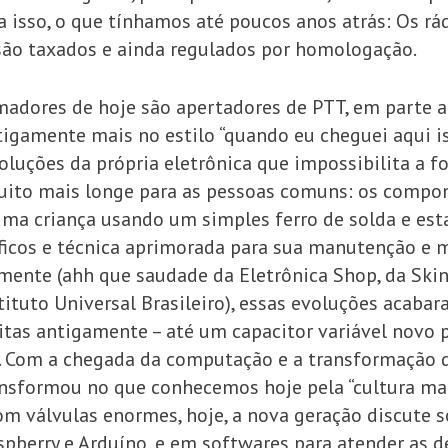
sso, o que tínhamos até poucos anos atrás: Os rádi
 são taxados e ainda regulados por homologação.
madores de hoje são apertadores de PTT, em parte at
tigamente mais no estilo “quando eu cheguei aqui i
uções da própria eletrônica que impossibilita a f
uito mais longe para as pessoas comuns: os compo
uma criança usando um simples ferro de solda e esta
icos e técnica aprimorada para sua manutenção e 
amente (ahh que saudade da Eletrônica Shop, da Skina
stituto Universal Brasileiro), essas evoluções acaba
as antigamente – até um capacitor variável novo p
a. Com a chegada da computação e a transformação d
ansformou no que conhecemos hoje pela “cultura make
m válvulas enormes, hoje, a nova geração discute s
spberry e Arduíno, e em softwares para atender as