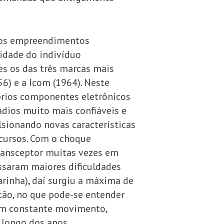
iros empreendimentos
idade do indivíduo
es os das três marcas mais
6) e a Icom (1964). Neste
prios componentes eletrônicos
ádios muito mais confiáveis e
ionando novas características
ncursos. Com o choque
transceptor muitas vezes em
ssaram maiores dificuldades
arinha), daí surgiu a máxima de
tão, no que pode-se entender
 em constante movimento,
 longo dos anos.