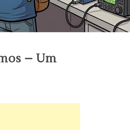
emos – Um
o