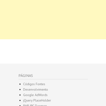
PÁGINAS
Códigos Fontes
Desenvolvimento
Google AdWords
jQuery PlaceHolder
PHP IRC Daemon