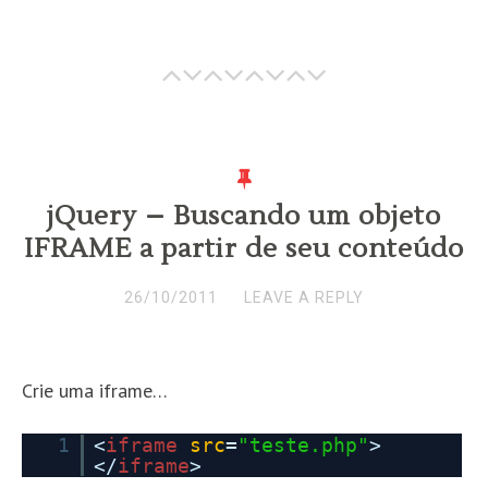
jQuery – Buscando um objeto
IFRAME a partir de seu conteúdo
26/10/2011
LEAVE A REPLY
Crie uma iframe…
1
<
iframe
src
=
"teste.php"
>
</
iframe
>