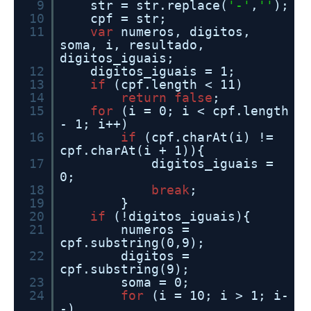
9
str = str.replace(
'-'
,
''
);
10
cpf = str;
11
var
numeros, digitos,
soma, i, resultado,
digitos_iguais;
12
digitos_iguais = 1;
13
if
(cpf.length < 11)
14
return
false
;
15
for
(i = 0; i < cpf.length
- 1; i++)
16
if
(cpf.charAt(i) !=
cpf.charAt(i + 1)){
17
digitos_iguais =
0;
18
break
;
19
}
20
if
(!digitos_iguais){
21
numeros =
cpf.substring(0,9);
22
digitos =
cpf.substring(9);
23
soma = 0;
24
for
(i = 10; i > 1; i-
-)