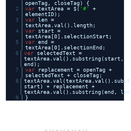
openTag, closeTag) {
2
var
textArea = $(
'#'
+
elementID);
3
var
len =
textArea.val().length;
4
var
start =
textArea[0].selectionStart;
5
var
end =
textArea[0].selectionEnd;
6
var
selectedText =
textArea.val().substring(start,
end);
7
var
replacement = openTag +
selectedText + closeTag;
8
textArea.val(textArea.val().subst
start) + replacement +
textArea.val().substring(end, len
9
}