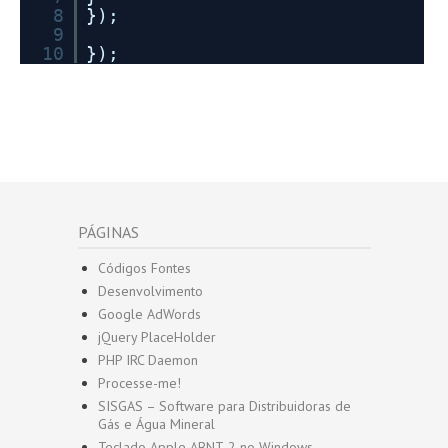
8
});
9
10
});
PÁGINAS
Códigos Fontes
Desenvolvimento
Google AdWords
jQuery PlaceHolder
PHP IRC Daemon
Processe-me!
SISGAS – Software para Distribuidoras de
Gás e Água Mineral
Teclado Apple ABNT-2 no Windows