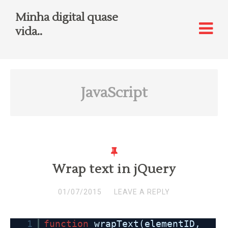
Minha digital quase
vida..
JavaScript
Wrap text in jQuery
01/07/2015
LEAVE A REPLY
1
function
wrapText(elementID,