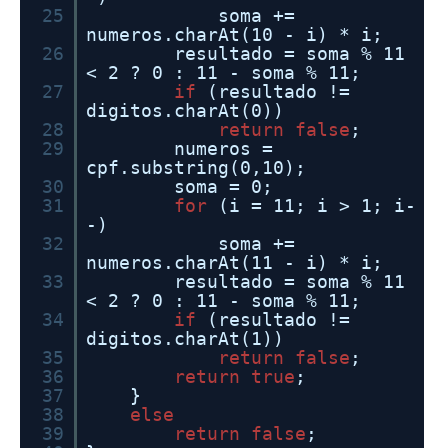
25
soma +=
numeros.charAt(10 - i) * i;
26
resultado = soma % 11
< 2 ? 0 : 11 - soma % 11;
27
if
(resultado !=
digitos.charAt(0))
28
return
false
;
29
numeros =
cpf.substring(0,10);
30
soma = 0;
31
for
(i = 11; i > 1; i-
-)
32
soma +=
numeros.charAt(11 - i) * i;
33
resultado = soma % 11
< 2 ? 0 : 11 - soma % 11;
34
if
(resultado !=
digitos.charAt(1))
35
return
false
;
36
return
true
;
37
}
38
else
39
return
false
;