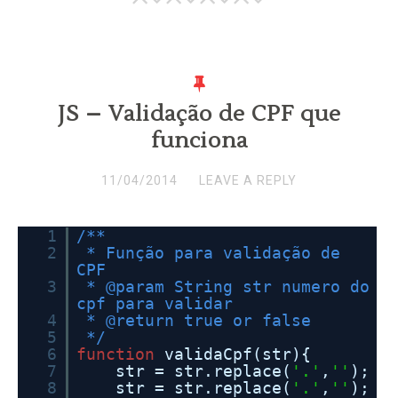
JS – Validação de CPF que
funciona
11/04/2014
LEAVE A REPLY
1
/**
2
* Função para validação de
CPF
3
* @param String str numero do
cpf para validar
4
* @return true or false
5
*/
6
function
validaCpf(str){
7
str = str.replace(
'.'
,
''
);
8
str = str.replace(
'.'
,
''
);