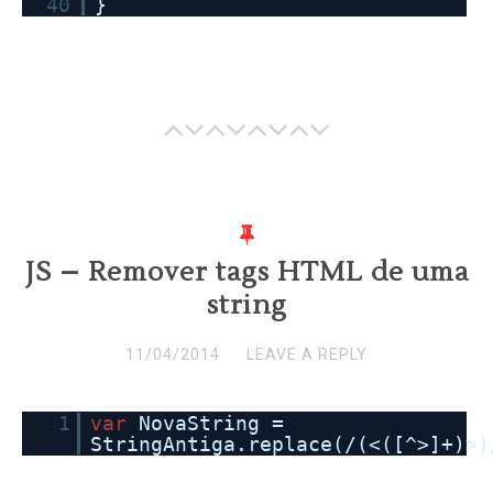
40
}
JS – Remover tags HTML de uma
string
11/04/2014
LEAVE A REPLY
1
var
NovaString =
StringAntiga.replace(/(<([^>]+)>)