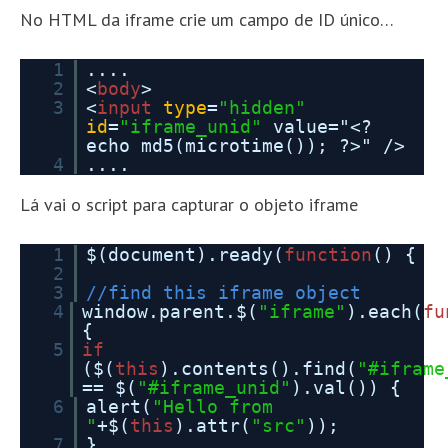
No HTML da iframe crie um campo de ID único…
1
....
2
<
body
>
3
<
input
type
=
"hidden"
id
=
"iframe_unid"
value="<?
echo md5(microtime()); ?>" />
4
....
Lá vai o script para capturar o objeto iframe
1
$(document).ready(
function
() {
2
3
//find this iframe object
4
window.parent.$(
"iframe"
).each(
fu
{
5
if
($(
this
).contents().find(
"#iframe
== $(
"#iframe_unid"
).val()) {
6
alert(
"Hello from
"
+$(
this
).attr(
"src"
));
7
}