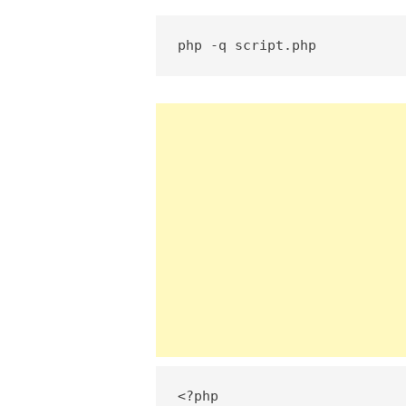
php -q script.php
<?php
