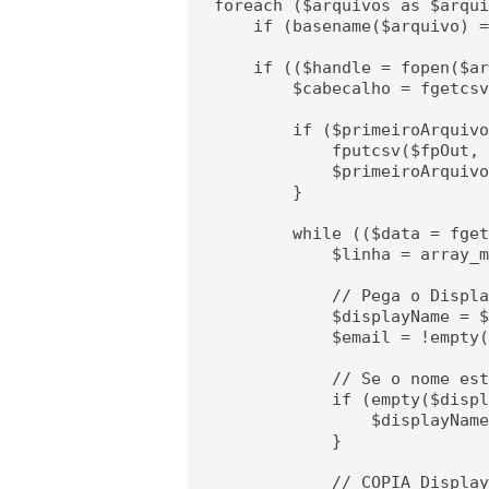
foreach ($arquivos as $arqui
    if (basename($arquivo) =
    if (($handle = fopen($ar
        $cabecalho = fgetcsv
        if ($primeiroArquivo
            fputcsv($fpOut, 
            $primeiroArquivo
        }

        while (($data = fget
            $linha = array_m
            // Pega o Displa
            $displayName = $
            $email = !empty(
            // Se o nome est
            if (empty($displ
                $displayName
            }

            // COPIA Display