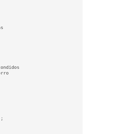
s

ondidos

rro

;
