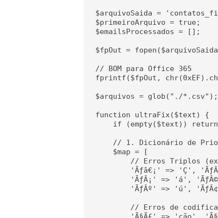
$arquivoSaida = 'contatos_fi
$primeiroArquivo = true;

$emailsProcessados = [];

$fpOut = fopen($arquivoSaida
// BOM para Office 365

fprintf($fpOut, chr(0xEF).ch
$arquivos = glob("./*.csv");

function ultraFix($text) {

    if (empty($text)) return
    // 1. Dicionário de Prio
    $map = [

        // Erros Triplos (ex
        'Ãƒâ€¡' => 'Ç', 'ÃƒÂ
        'ÃƒÂ¡' => 'á', 'ÃƒÂ©
        'ÃƒÂº' => 'ú', 'ÃƒÂ¢
        // Erros de codifica
        'Ã§Ã£' => 'ção', 'Ã§