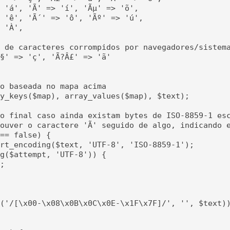
 'á', 'Ã­' => 'í', 'Ãµ' => 'õ',

 'ê', 'Ã´' => 'ô', 'Ãº' => 'ú',

 'À',

 de caracteres corrompidos por navegadores/sistema
§' => 'ç', 'Ã?Â£' => 'ã'

o baseada no mapa acima

y_keys($map), array_values($map), $text);

o final caso ainda existam bytes de ISO-8859-1 esc
ouver o caractere 'Ã' seguido de algo, indicando e
== false) {

rt_encoding($text, 'UTF-8', 'ISO-8859-1');

g($attempt, 'UTF-8')) {

;

('/[\x00-\x08\x0B\x0C\x0E-\x1F\x7F]/', '', $text))