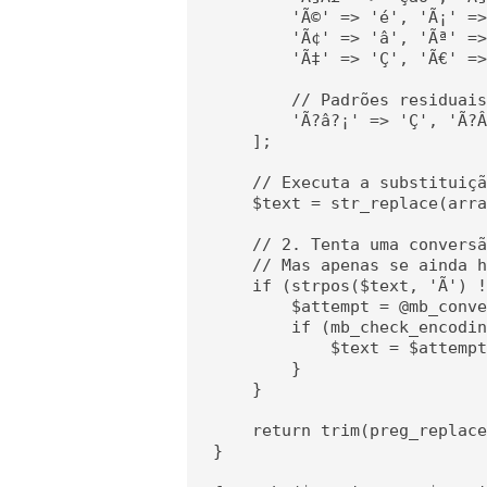
        'Ã©' => 'é', 'Ã¡' =>
        'Ã¢' => 'â', 'Ãª' =>
        'Ã‡' => 'Ç', 'Ã€' =>
        // Padrões residuais
        'Ã?â?¡' => 'Ç', 'Ã?Â
    ];

    // Executa a substituiçã
    $text = str_replace(arra
    // 2. Tenta uma conversã
    // Mas apenas se ainda h
    if (strpos($text, 'Ã') !
        $attempt = @mb_conve
        if (mb_check_encodin
            $text = $attempt
        }

    }

    return trim(preg_replace
}
