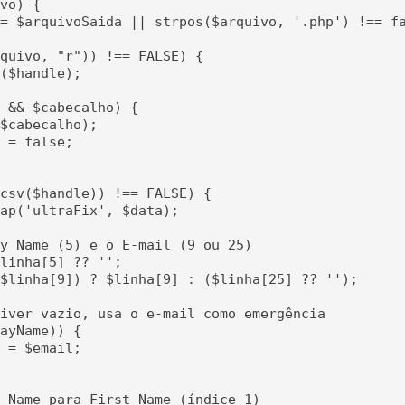
vo) {

= $arquivoSaida || strpos($arquivo, '.php') !== fa
quivo, "r")) !== FALSE) {

($handle);

 && $cabecalho) {

$cabecalho);

 = false;

csv($handle)) !== FALSE) {

ap('ultraFix', $data);

y Name (5) e o E-mail (9 ou 25)

linha[5] ?? '';

$linha[9]) ? $linha[9] : ($linha[25] ?? '');

iver vazio, usa o e-mail como emergência

ayName)) {

 = $email;

 Name para First Name (índice 1)
