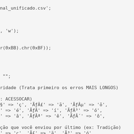
nal_unificado.csv';

, 'w');

r(0xBB).chr(0xBF));

 "";

ridade (Trata primeiro os erros MAIS LONGOS)

: ACESSOCAR)

§' => 'ç', 'ÃƒÂ£' => 'ã', 'ÃƒÂµ' => 'õ',

' => 'é', 'ÃƒÂ­' => 'í', 'ÃƒÂ³' => 'ó',

' => 'â', 'ÃƒÂª' => 'ê', 'ÃƒÂ´' => 'ô',

ção que você enviou por último (ex: Tradição)

' => 'ç', 'Ã£' => 'ã', 'Ã³' => 'ó', 
