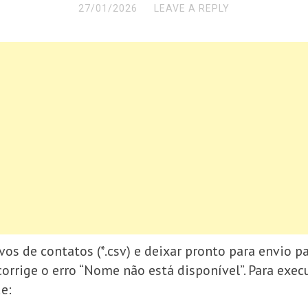
27/01/2026
LEAVE A REPLY
ivos de contatos (*.csv) e deixar pronto para envio pa
orrige o erro “Nome não está disponível”. Para exec
de: