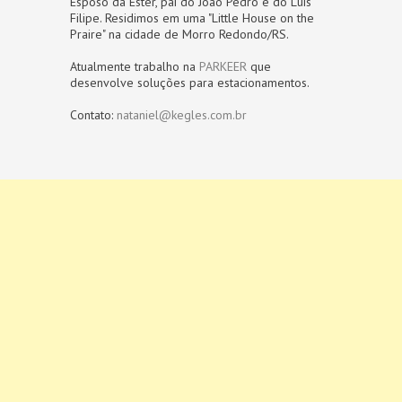
Esposo da Ester, pai do João Pedro e do Luis
Filipe. Residimos em uma "Little House on the
Praire" na cidade de Morro Redondo/RS.
Atualmente trabalho na
PARKEER
que
desenvolve soluções para estacionamentos.
Contato:
nataniel@kegles.com.br