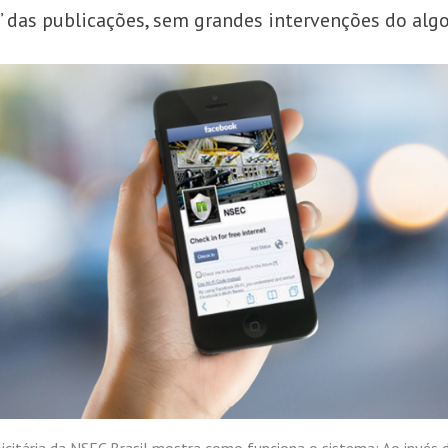
l” das publicações, sem grandes intervenções do alg
citária da NSEC Brasil mostra como funciona o sistema: Ao invés 