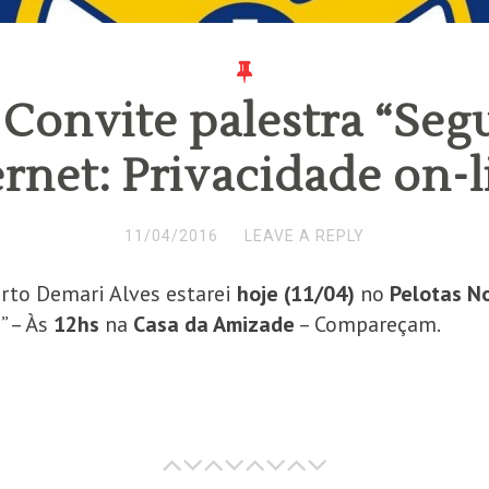
 Convite palestra “Seg
ernet: Privacidade on-l
11/04/2016
LEAVE A REPLY
rto Demari Alves estarei
hoje (11/04)
no
Pelotas N
e
” – Às
12hs
na
Casa da Amizade
– Compareçam.