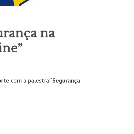
urança na
ine”
orte
com a palestra “
Segurança