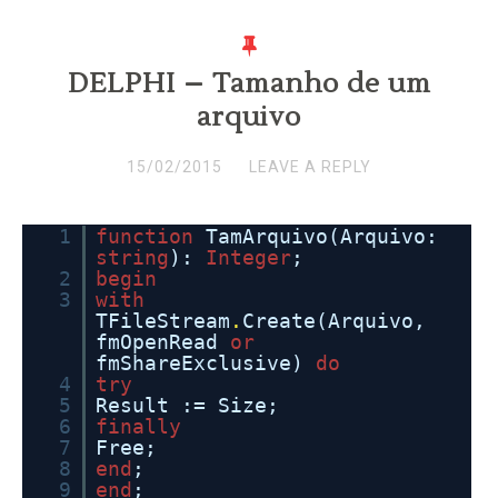
DELPHI – Tamanho de um
arquivo
15/02/2015
LEAVE A REPLY
1
function
TamArquivo(Arquivo:
string
):
Integer
;
2
begin
3
with
TFileStream
.
Create(Arquivo,
fmOpenRead
or
fmShareExclusive)
do
4
try
5
Result := Size;
6
finally
7
Free;
8
end
;
9
end
;