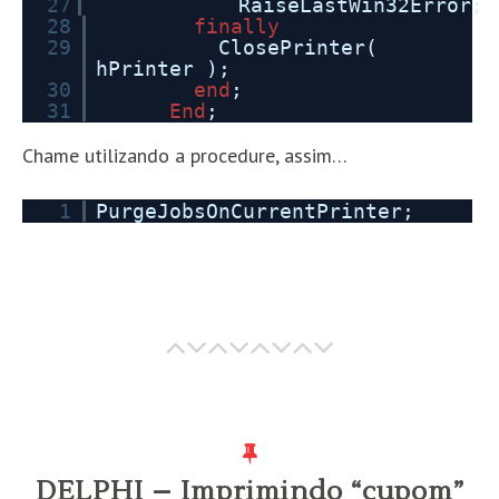
27
RaiseLastWin32Error;
28
finally
29
ClosePrinter(
hPrinter );
30
end
;
31
End
;
Chame utilizando a procedure, assim…
1
PurgeJobsOnCurrentPrinter;
DELPHI – Imprimindo “cupom”