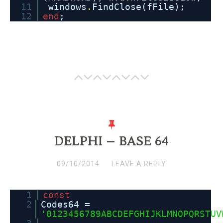
11
windows
.
FindClose(fFile);
12
end
;
DELPHI – BASE 64
09/10/2014
LEAVE A REPLY
1
const
2
Codes64 =
'0123456789ABCDEFGHIJKLMNOPQRSTUV