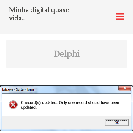
Minha digital quase
vida..
Delphi