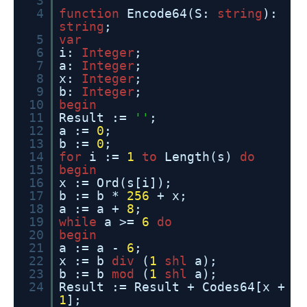
3
4
function
Encode64(S:
string
):
string
;
5
var
6
i:
Integer
;
7
a:
Integer
;
8
x:
Integer
;
9
b:
Integer
;
10
begin
11
Result :=
''
;
12
a :=
0
;
13
b :=
0
;
14
for
i :=
1
to
Length(s)
do
15
begin
16
x := Ord(s[i]);
17
b := b *
256
+ x;
18
a := a +
8
;
19
while
a >=
6
do
20
begin
21
a := a -
6
;
22
x := b
div
(
1
shl
a);
23
b := b
mod
(
1
shl
a);
24
Result := Result + Codes64[x +
1
];