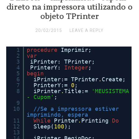
direto na impressora utilizando o
objeto TPrinter
20/02/2015
LEAVE A REPLY
1
procedure
Imprimir;
2
var
3
iPrinter: TPrinter;
4
PrinterY:
Integer
;
5
begin
6
iPrinter:= TPrinter
.
Create;
7
PrinterY:=
0
;
8
iPrinter
.
Title:=
'MEUSISTEMA
- Cupom'
;
9
10
//Se a impressora estiver
imprimindo, espera
11
While
Printer
.
Printing
Do
12
Sleep(
100
);
13
14
iPrinter
.
BeginDoc;