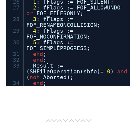
26
1
: fFlags := FOF_SILENT;
27
2
: fFlags := FOF_ALLOWUNDO
or
FOF_FILESONLY;
28
3
: fFlags :=
FOF_RENAMEONCOLLISION;
29
4
: fFlags :=
FOF_NOCONFIRMATION;
30
5
: fFlags :=
FOF_SIMPLEPROGRESS;
31
end
;
32
end
;
33
Result :=
(SHFileOperation(shfo)=
0
)
and
(
not
Aborted);
34
end
;