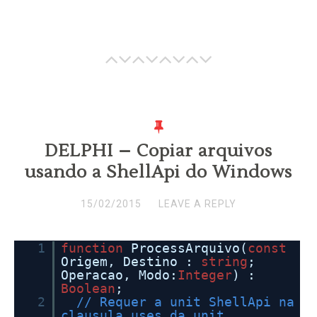
DELPHI – Copiar arquivos
usando a ShellApi do Windows
15/02/2015
LEAVE A REPLY
1
function
ProcessArquivo(
const
Origem, Destino :
string
;
Operacao, Modo:
Integer
) :
Boolean
;
2
// Requer a unit ShellApi na
clausula uses da unit