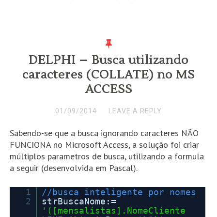
DELPHI – Busca utilizando
caracteres (COLLATE) no MS
ACCESS
01/09/2014
LEAVE A REPLY
Sabendo-se que a busca ignorando caracteres NÃO
FUNCIONA no Microsoft Access, a solução foi criar
múltiplos parametros de busca, utilizando a formula
a seguir (desenvolvida em Pascal).
1
//busca inteligente por nomes
2
strBuscaNome:=
'([mensalistas].NomeCliente