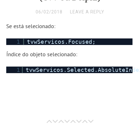
06/02/2018
LEAVE A REPLY
Se está selecionado:
1
tvwServicos.Focused;
Índice do objeto selecionado:
1
tvwServicos.Selected.AbsoluteInde