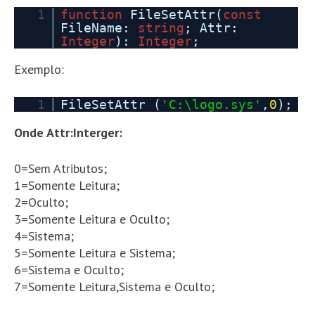
1
function
FileSetAttr(
const
FileName:
string
; Attr:
Integer
):
Integer
;
Exemplo:
1
FileSetAttr (
'C:\logo.sys'
,
0
);
Onde Attr:Interger:
0=Sem Atributos;
1=Somente Leitura;
2=Oculto;
3=Somente Leitura e Oculto;
4=Sistema;
5=Somente Leitura e Sistema;
6=Sistema e Oculto;
7=Somente Leitura,Sistema e Oculto;