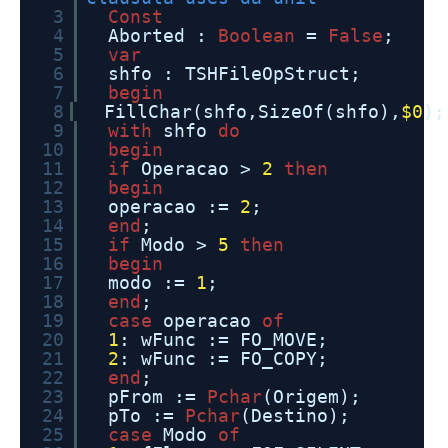
3
Const
4
Aborted :
Boolean
=
False
;
5
var
6
shfo : TSHFileOpStruct;
7
begin
8
FillChar(shfo,SizeOf(shfo),
$0
);
9
with
shfo
do
10
begin
11
if
Operacao >
2
then
12
begin
13
operacao :=
2
;
14
end
;
15
if
Modo >
5
then
16
begin
17
modo :=
1
;
18
end
;
19
case
operacao
of
20
1
: wFunc := FO_MOVE;
21
2
: wFunc := FO_COPY;
22
end
;
23
pFrom :=
Pchar
(Origem);
24
pTo :=
Pchar
(Destino);
25
case
Modo
of