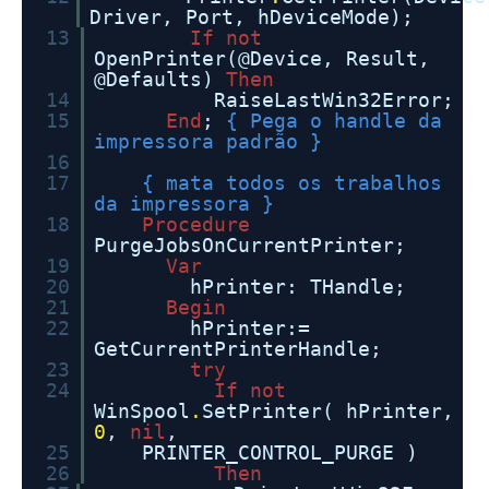
Driver, Port, hDeviceMode);
13
If
not
OpenPrinter(@Device, Result,
@Defaults)
Then
14
RaiseLastWin32Error;
15
End
;
{ Pega o handle da
impressora padrão }
16
17
{ mata todos os trabalhos
da impressora }
18
Procedure
PurgeJobsOnCurrentPrinter;
19
Var
20
hPrinter: THandle;
21
Begin
22
hPrinter:=
GetCurrentPrinterHandle;
23
try
24
If
not
WinSpool
.
SetPrinter( hPrinter,
0
,
nil
,
25
PRINTER_CONTROL_PURGE )
26
Then