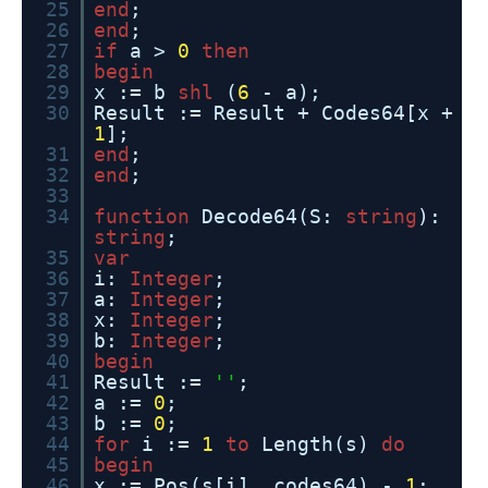
25
end
;
26
end
;
27
if
a >
0
then
28
begin
29
x := b
shl
(
6
- a);
30
Result := Result + Codes64[x +
1
];
31
end
;
32
end
;
33
34
function
Decode64(S:
string
):
string
;
35
var
36
i:
Integer
;
37
a:
Integer
;
38
x:
Integer
;
39
b:
Integer
;
40
begin
41
Result :=
''
;
42
a :=
0
;
43
b :=
0
;
44
for
i :=
1
to
Length(s)
do
45
begin
46
x := Pos(s[i], codes64) -
1
;