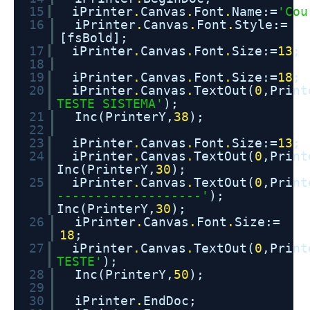
15
iPrinter
.
Canvas
.
Font
.
Name:=
'Cou
16
iPrinter
.
Canvas
.
Font
.
Style:=
[fsBold];
17
iPrinter
.
Canvas
.
Font
.
Size:=
13
;
18
19
iPrinter
.
Canvas
.
Font
.
Size:=
18
;
20
iPrinter
.
Canvas
.
TextOut(
0
,Print
TESTE SISTEMA'
);
21
Inc(PrinterY,
38
);
22
23
iPrinter
.
Canvas
.
Font
.
Size:=
13
;
24
iPrinter
.
Canvas
.
TextOut(
0
,Print
Inc(PrinterY,
30
);
25
iPrinter
.
Canvas
.
TextOut(
0
,Print
-------------------'
);
Inc(PrinterY,
30
);
26
iPrinter
.
Canvas
.
Font
.
Size:=
18
;
27
iPrinter
.
Canvas
.
TextOut(
0
,Print
TESTE'
);
28
Inc(PrinterY,
50
);
29
30
iPrinter
.
EndDoc;