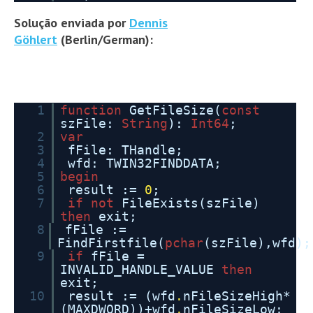
Solução enviada por
Dennis
Göhlert
(Berlin/German):
1
function
GetFileSize(
const
szFile:
String
):
Int64
;
2
var
3
fFile: THandle;
4
wfd: TWIN32FINDDATA;
5
begin
6
result :=
0
;
7
if
not
FileExists(szFile)
then
exit;
8
fFile :=
FindFirstfile(
pchar
(szFile),wfd);
9
if
fFile =
INVALID_HANDLE_VALUE
then
exit;
10
result := (wfd
.
nFileSizeHigh*
(MAXDWORD))+wfd
.
nFileSizeLow;