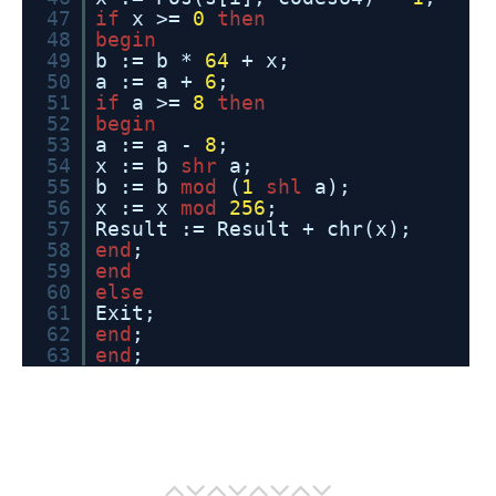
47
if
x >=
0
then
48
begin
49
b := b *
64
+ x;
50
a := a +
6
;
51
if
a >=
8
then
52
begin
53
a := a -
8
;
54
x := b
shr
a;
55
b := b
mod
(
1
shl
a);
56
x := x
mod
256
;
57
Result := Result + chr(x);
58
end
;
59
end
60
else
61
Exit;
62
end
;
63
end
;