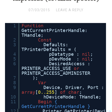
07/03/2015
LEAVE A REPLY
1
Function
GetCurrentPrinterHandle:
THandle;
2
Const
3
Defaults:
TPrinterDefaults = (
4
pDatatype :
nil
;
5
pDevMode :
nil
;
6
DesiredAccess :
PRINTER_ACCESS_USE
or
PRINTER_ACCESS_ADMINISTER
7
);
8
Var
9
Device, Driver, Port :
array
[
0..255
]
of
char
;
10
hDeviceMode: THandle;
11
Begin
{
GetCurrentPrinterHandle }
12
Printer
.
GetPrinter(Device