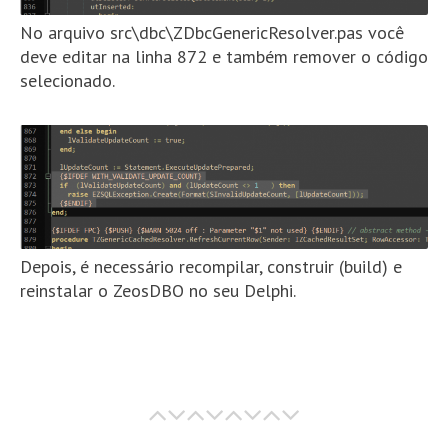
No arquivo src\dbc\ZDbcGenericResolver.pas você
deve editar na linha 872 e também remover o código
selecionado.
Depois, é necessário recompilar, construir (build) e
reinstalar o ZeosDBO no seu Delphi.