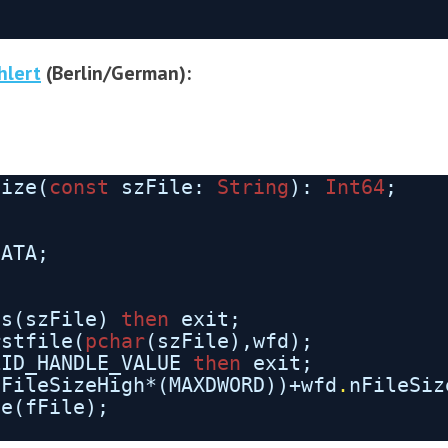
hlert
(Berlin/German):
Size(
const
szFile:
String
):
Int64
;
DATA;
ts(szFile)
then
exit;
rstfile(
pchar
(szFile),wfd);
LID_HANDLE_VALUE
then
exit;
nFileSizeHigh*(MAXDWORD))+wfd
.
nFileSiz
se(fFile);