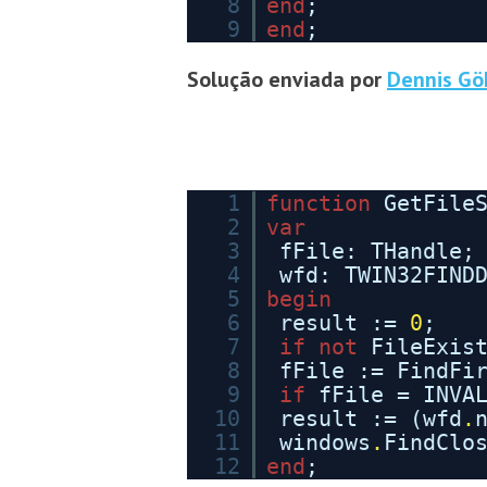
8
end
;
9
end
;
Solução enviada por
Dennis Gö
1
function
GetFile
2
var
3
fFile: THandle;
4
wfd: TWIN32FIND
5
begin
6
result :=
0
;
7
if
not
FileExis
8
fFile := FindFi
9
if
fFile = INVA
10
result := (wfd
.
11
windows
.
FindClo
12
end
;