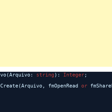
ivo(Arquivo:
string
):
Integer
;
.
Create(Arquivo, fmOpenRead
or
fmShar