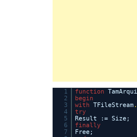
1
function
TamArqu
2
begin
3
with
TFileStream
4
try
5
Result := Size;
6
finally
7
Free;