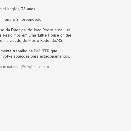
niel Kegles
, 38 anos.
nheiro e Empreendedor.
so da Ester, pai do João Pedro e do Luis
pe. Residimos em uma "Little House on the
re" na cidade de Morro Redondo/RS.
lmente trabalho na
PARKEER
que
nvolve soluções para estacionamentos.
ato:
nataniel@kegles.com.br