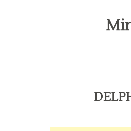
Min
DELPH