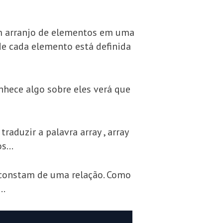
Um arranjo de elementos em uma
e cada elemento está definida
onhece algo sobre eles verá que
aduzir a palavra array , array
os…
e constam de uma relação. Como
o…