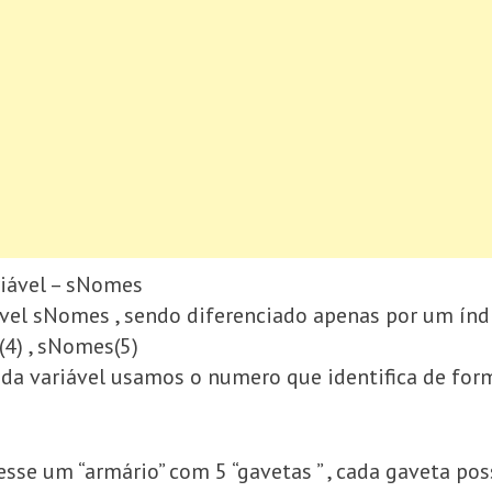
iável – sNomes
ável sNomes , sendo diferenciado apenas por um índ
4) , sNomes(5)
ada variável usamos o numero que identifica de fo
esse um “armário” com 5 “gavetas ” , cada gaveta p