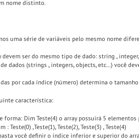
um nome distinto.
mos uma série de variáveis pelo mesmo nome difer
.
devem ser do mesmo tipo de dado: string , integer,
e dados (strings , integers, objects, etc…) você dev
idas por cada índice (número) determina o tamanho 
inte característica:
e forma: Dim Teste(4) o array possuirá 5 elementos
: Teste(0) ,Teste(1), Teste(2), Teste(3) , Teste(4)
basta você definir o índice inferior e superior do arra