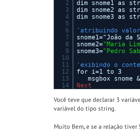
2
dim snome1 as st
3
dim snome2 as st
4
dim snome3 as st
5
6
'atribuindo valo
7
snome1="João da 
8
snome2=
"Maria Li
9
snome3=
"Pedro Sa
10
11
'exibindo o cont
12
for i=1 to 3
13
msgbox snome 
14
Next
Você teve que declarar 3 vari
variável do tipo string.
Muito Bem, e se a relação tiver 