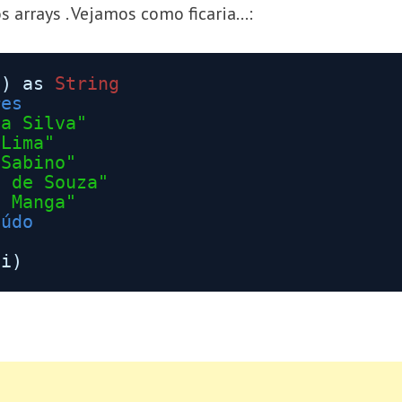
s arrays . Vejamos como ficaria…:
5) as
String
res
da Silva"
 Lima"
 Sabino"
a de Souza"
s Manga"
eúdo
(i)