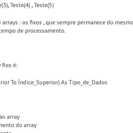
(3), Teste(4) , Teste(5)
e arrays : os fixos , que sempre permanece do mes
 tempo de processamento.
 fixo é:
ior To Índice_Superior) As Tipo_de_Dados
o array
emento do array