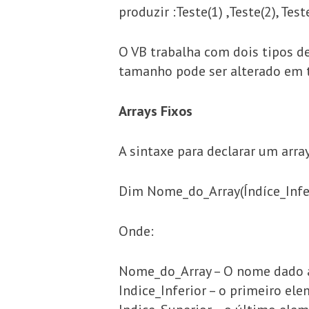
produzir :Teste(1) ,Teste(2), Teste
O VB trabalha com dois tipos d
tamanho pode ser alterado em
Arrays Fixos
A sintaxe para declarar um array
Dim Nome_do_Array(Índíce_Infer
Onde:
Nome_do_Array – O nome dado a
Indice_Inferior – o primeiro el