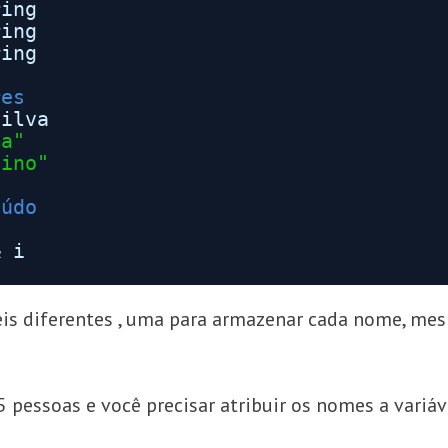
ring
ring
ring
res
Silva
ma"
bino"
eúdo
& i
áveis diferentes , uma para armazenar cada nome, 
5 pessoas e você precisar atribuir os nomes a variáve