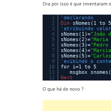
Ora por isso é que inventaram o
1
'declarando
2
Dim
sNomes(1 to 
3
'atribuindo valo
4
sNomes(1)=
"João 
5
sNomes(2)=
"Maria
6
sNomes(3)=
"Pedro
7
sNomes(4)=
"Marci
8
sNomes(5)=
"Carlo
9
'exibindo o cont
10
for i=1 to 5
11
msgbox snomes
12
Next
O que há de novo ?