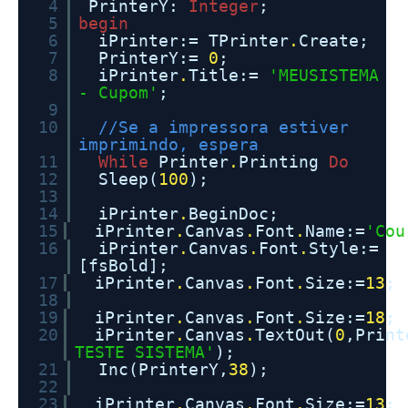
4
PrinterY:
Integer
;
5
begin
6
iPrinter:= TPrinter
.
Create;
7
PrinterY:=
0
;
8
iPrinter
.
Title:=
'MEUSISTEMA
- Cupom'
;
9
10
//Se a impressora estiver
imprimindo, espera
11
While
Printer
.
Printing
Do
12
Sleep(
100
);
13
14
iPrinter
.
BeginDoc;
15
iPrinter
.
Canvas
.
Font
.
Name:=
'Cou
16
iPrinter
.
Canvas
.
Font
.
Style:=
[fsBold];
17
iPrinter
.
Canvas
.
Font
.
Size:=
13
;
18
19
iPrinter
.
Canvas
.
Font
.
Size:=
18
;
20
iPrinter
.
Canvas
.
TextOut(
0
,Print
TESTE SISTEMA'
);
21
Inc(PrinterY,
38
);
22
23
iPrinter
.
Canvas
.
Font
.
Size:=
13
;