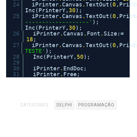
24
iPrinter
.
Canvas
.
TextOut(
0
,Print
Inc(PrinterY,
30
);
25
iPrinter
.
Canvas
.
TextOut(
0
,Print
-------------------'
);
Inc(PrinterY,
30
);
26
iPrinter
.
Canvas
.
Font
.
Size:=
18
;
27
iPrinter
.
Canvas
.
TextOut(
0
,Print
TESTE'
);
28
Inc(PrinterY,
50
);
29
30
iPrinter
.
EndDoc;
31
iPrinter
.
Free;
CATEGORIES:
DELPHI
PROGRAMAÇÃO