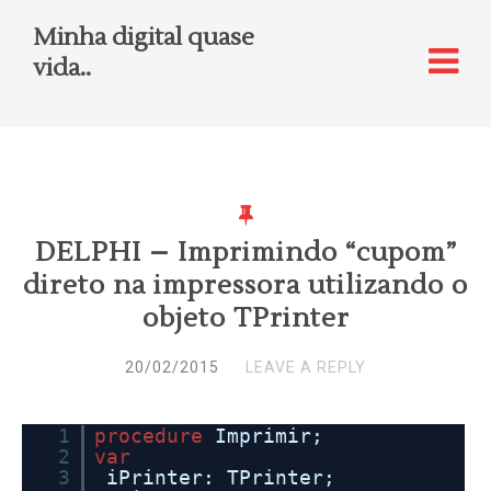
Minha digital quase
vida..
DELPHI – Imprimindo “cupom”
direto na impressora utilizando o
objeto TPrinter
20/02/2015
LEAVE A REPLY
1
procedure
Imprimir;
2
var
3
iPrinter: TPrinter;