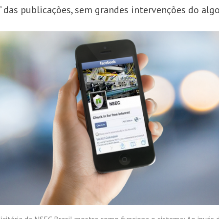
l” das publicações, sem grandes intervenções do alg
citária da NSEC Brasil mostra como funciona o sistema: Ao invés 