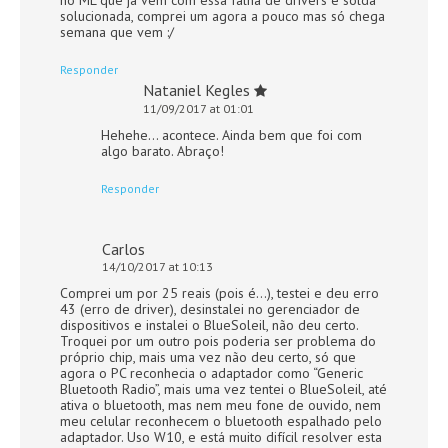
solucionada, comprei um agora a pouco mas só chega
semana que vem :/
Responder
Nataniel Kegles
11/09/2017 at 01:01
Hehehe… acontece. Ainda bem que foi com
algo barato. Abraço!
Responder
Carlos
14/10/2017 at 10:13
Comprei um por 25 reais (pois é…), testei e deu erro
43 (erro de driver), desinstalei no gerenciador de
dispositivos e instalei o BlueSoleil, não deu certo.
Troquei por um outro pois poderia ser problema do
próprio chip, mais uma vez não deu certo, só que
agora o PC reconhecia o adaptador como “Generic
Bluetooth Radio”, mais uma vez tentei o BlueSoleil, até
ativa o bluetooth, mas nem meu fone de ouvido, nem
meu celular reconhecem o bluetooth espalhado pelo
adaptador. Uso W10, e está muito difícil resolver esta