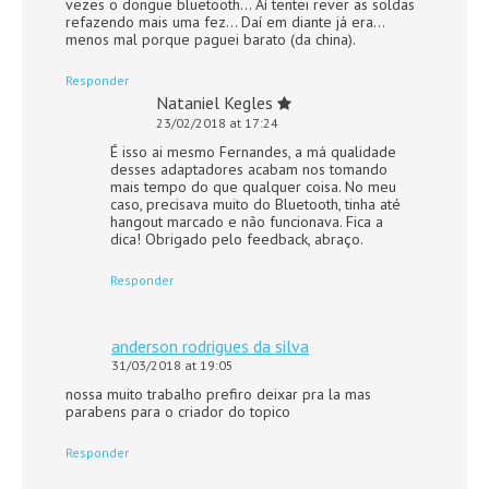
vezes o dongue bluetooth… Aí tentei rever as soldas
refazendo mais uma fez… Daí em diante já era…
menos mal porque paguei barato (da china).
Responder
Nataniel Kegles
23/02/2018 at 17:24
É isso ai mesmo Fernandes, a má qualidade
desses adaptadores acabam nos tomando
mais tempo do que qualquer coisa. No meu
caso, precisava muito do Bluetooth, tinha até
hangout marcado e não funcionava. Fica a
dica! Obrigado pelo feedback, abraço.
Responder
anderson rodrigues da silva
31/03/2018 at 19:05
nossa muito trabalho prefiro deixar pra la mas
parabens para o criador do topico
Responder