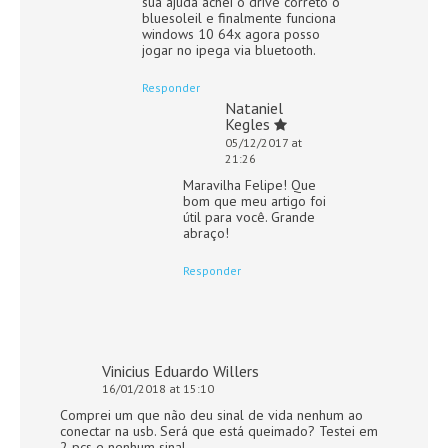
sua ajuda achei o drive correto o
bluesoleil e finalmente funciona
windows 10 64x agora posso
jogar no ipega via bluetooth.
Responder
Nataniel
Kegles
05/12/2017 at
21:26
Maravilha Felipe! Que
bom que meu artigo foi
útil para você. Grande
abraço!
Responder
Vinicius Eduardo Willers
16/01/2018 at 15:10
Comprei um que não deu sinal de vida nenhum ao
conectar na usb. Será que está queimado? Testei em
2 pcs e nenhum sinal.