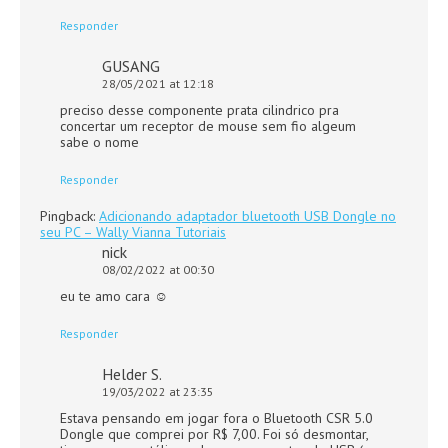
Responder
GUSANG
28/05/2021 at 12:18
preciso desse componente prata cilindrico pra
concertar um receptor de mouse sem fio algeum
sabe o nome
Responder
Pingback:
Adicionando adaptador bluetooth USB Dongle no
seu PC – Wally Vianna Tutoriais
nick
08/02/2022 at 00:30
eu te amo cara ☺
Responder
Helder S.
19/03/2022 at 23:35
Estava pensando em jogar fora o Bluetooth CSR 5.0
Dongle que comprei por R$ 7,00. Foi só desmontar,