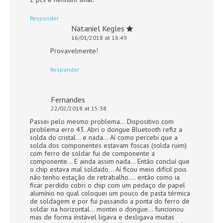
Responder
Nataniel Kegles
16/01/2018 at 16:49
Provavelmente!
Responder
Fernandes
22/02/2018 at 15:38
Passei pelo mesmo problema… Dispositivo com
problema erro 43. Abri o dongue Bluetooth refiz a
solda do cristal… e nada… Aí como percebi que a
solda dos componentes estavam foscas (solda ruim)
com ferro de soldar fui de componente a
componente… E ainda assim nada… Então concluí que
o chip estava mal soldado… Aí ficou meio difícil pois
não tenho estação de retrabalho…. então como ia
ficar perdido cobri o chip com um pedaço de papel
alumínio no qual coloquei um pouco de pasta térmica
de soldagem e por fui passando a ponta do ferro de
soldar na horizontal… montei o dongue… funcionou
mas de forma instável ligava e desligava muitas