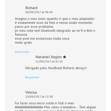
Richard
06/09/2017 at 06:04
Imagina o meu susto quando vi que o meu adaptador
é exatamente esse da foto e nesse exato momento
passo por esse problema
ps meu note tem bluetooth integrado ao wi fi e tbm n
funciona
esse post me esclareceu muita coisa
muito grato
Responder
Nataniel Kegles
11/09/2017 at 01:02
Obrigado pelo feedback Richard, abraço!
Responder
Vinicius
10/09/2017 at 13:38
Fui fazer essa micro solda e fudi o meu
kkkkkkkkkkkkkkkkkkk Mas valeu a tentativa… Tem alguns
no ML que ja vem com essa falha de drivers e solda