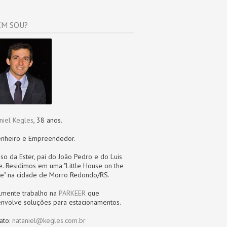
M SOU?
niel Kegles
, 38 anos.
nheiro e Empreendedor.
so da Ester, pai do João Pedro e do Luis
pe. Residimos em uma "Little House on the
re" na cidade de Morro Redondo/RS.
lmente trabalho na
PARKEER
que
nvolve soluções para estacionamentos.
ato:
nataniel@kegles.com.br