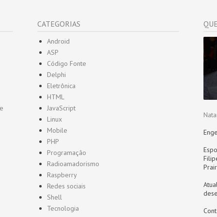
CATEGORIAS
QUE
Android
ASP
Código Fonte
Delphi
Eletrônica
HTML
de
JavaScript
Nata
Linux
Mobile
Enge
PHP
Espo
Programação
Fili
Radioamadorismo
Prai
Raspberry
Atua
Redes sociais
dese
Shell
Tecnologia
Cont