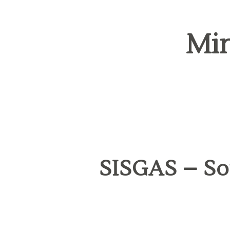
Min
SISGAS – Sof