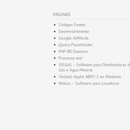
PÁGINAS
Códigos Fontes
Desenvolvimento
Google AdWords
jQuery PlaceHolder
PHP IRC Daemon
Processe-me!
SISGAS – Software para Distribuidoras 
Gás e Água Mineral
Teclado Apple ABNT-2 no Windows
WinLoc – Software para Locadoras