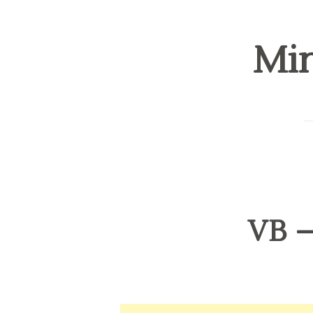
Min
VB –