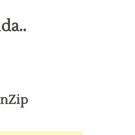
da..
inZip