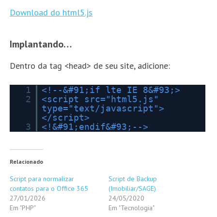
Download do html5.js
Implantando…
Dentro da tag <head> de seu site, adicione:
1
<!--&#91;if lte IE 8&#93;>
2
<script src="html5.js"
type="text/javascript">
</script>
3
<!&#91;endif&#93;-->
Relacionado
Script para normalizar
Script de Backup
contatos para o Office 365
(Imobiliar/SAGE)
27/01/2026
24/05/2020
Em "PHP"
Em "Tecnologia"