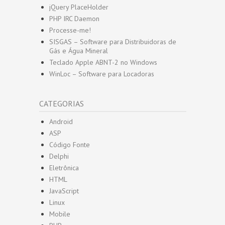
jQuery PlaceHolder
PHP IRC Daemon
Processe-me!
SISGAS – Software para Distribuidoras de
Gás e Água Mineral
Teclado Apple ABNT-2 no Windows
WinLoc – Software para Locadoras
CATEGORIAS
Android
ASP
Código Fonte
Delphi
Eletrônica
HTML
JavaScript
Linux
Mobile